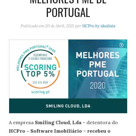
PORTUGAL
Publicado em
20 de Abril, 2021
por
HCPro by idealista
A empresa
Smiling Cloud, Lda
– detentora do
HCPro – Software Imobiliário
–
recebeu o