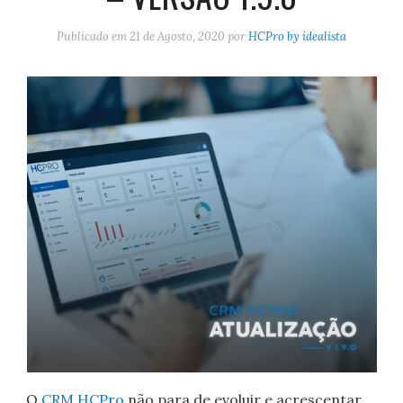
Publicado em
21 de Agosto, 2020
por
HCPro by idealista
O
CRM HCPro
não para de evoluir e acrescentar