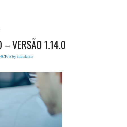
S
– VERSÃO 1.14.0
HCPro by idealista