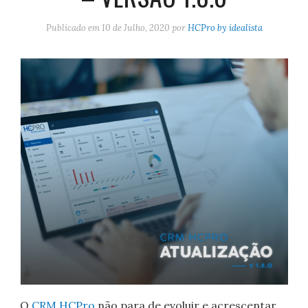
Publicado em
10 de Julho, 2020
por
HCPro by idealista
O
CRM HCPro
não para de evoluir e acrescentar