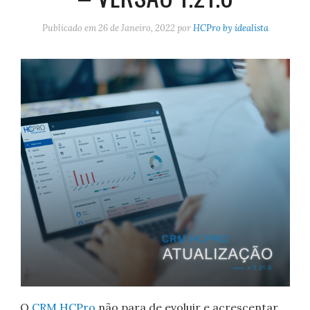
Publicado em
26 de Janeiro, 2022
por
HCPro by idealista
O
CRM HCPro
não para de evoluir e acrescentar